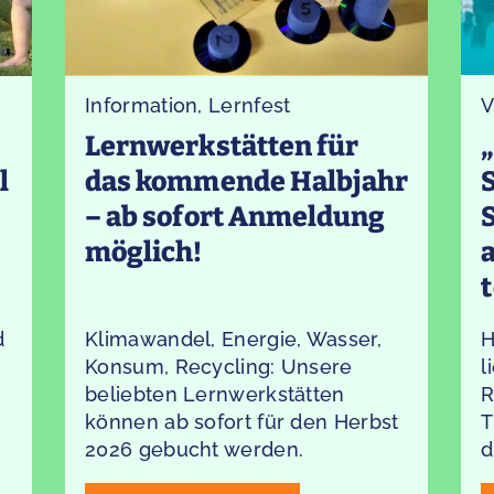
Information
,
Lernfest
V
Lernwerkstätten für
l
das kommende Halbjahr
– ab sofort Anmeldung
möglich!
t
d
Klimawandel, Energie, Wasser,
H
Konsum, Recycling: Unsere
l
beliebten Lernwerkstätten
R
können ab sofort für den Herbst
T
2026 gebucht werden.
d
z