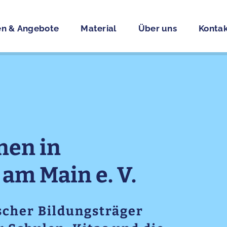
n & Angebote
Material
Über uns
Kontak
nen in
am Main e. V.
scher Bildungsträger