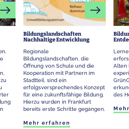
Bildungslandschaften
Bildu
Nachhaltige Entwicklung
Entde
en,
Regionale
Lerne
ie
Bildungslandschaften, die
erfor
Öffnung von Schule und die
Alten 
n,
Kooperation mit Partnern im
exper
 zu
Stadtteil, sind ein
GrünG
u
erfolgsversprechendes Konzept
erkun
rter
für eine zukunftsfähige Bildung.
des H
dung
Hierzu wurden in Frankfurt
Mehr
ln
bereits erste Schritte gegangen.
Mehr erfahren