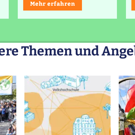
R
Mehr erfahren
M
D
W
M
k
ere Themen und Ange
2
F
d