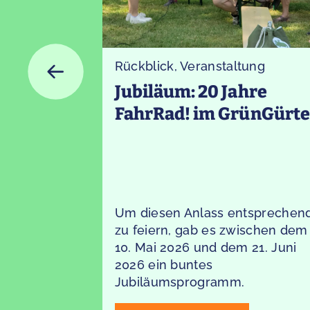
Rückblick
,
Veranstaltung
„Wasser
Jubiläum: 20 Jahre
eder
FahrRad! im GrünGürte
len zu
Um diesen Anlass entsprechen
eliebte
zu feiern, gab es zwischen dem
 ist
10. Mai 2026 und dem 21. Juni
eboten
2026 ein buntes
et vom 26.
Jubiläumsprogramm.
Wasserpark