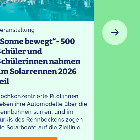
eranstaltung
Exkursion
,
„Sonne bewegt“- 500
Jetzt bu
Schüler und
Lernwer
Schülerinnen nahmen
Helden
am Solarrennen 2026
eil
ochkonzentrierte Pilot:innen
In unserer 
ießen ihre Automodelle über die
sich alles
ennbahnen surren, und im
Nachhaltigk
ürkis des Rennbeckens zogen
Bohnen, Er
ie Solarboote auf die Ziellinie
macht sie 
u. Stromlinienförmige
unserer Er